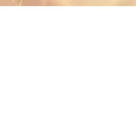
Kontakt
Am besten erreicht ihr mich auf den sozialen Medien. Den Weg
dahin findet ihr über die Symbole hier unten.
Oder Ihr schreibt mir an pia.varjas@gmx.de
Vielen Dank!